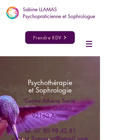
Sabine LLAMAS
Psychopraticienne et Sophrologue
Prendre RDV
Psychothérapie
et Sophrologie
Centre Athéna Santé
5 avenue Galliéni
92160 Antony
Tel.
07 80 98 42 81
sabine.llamas.at@gmail.com