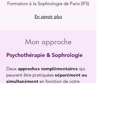
Formation à la Sophrologie de Paris (IFS)
En savoir plus
Mon approche
Psychothérapie & Sophrologie
Deux
approches complémentaires
qui
peuvent être pratiquées
séparément ou
simultanément
en fonction de votre
personnalité, de vos besoins et de votre
demande.
La
psychothérapie
s'intéresse avant tout
à la
souffrance psychique
et tente de
comprendre le
"pourquoi"
des
symptômes. Ma méthode repose
essentiellement sur l'
Analyse