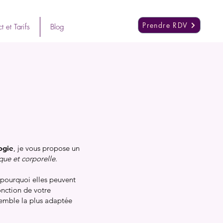
Prendre RDV
t et Tarifs
Blog
ogie
, je vous propose un
que et corporelle
.
 pourquoi elles peuvent
onction de votre
semble la plus adaptée