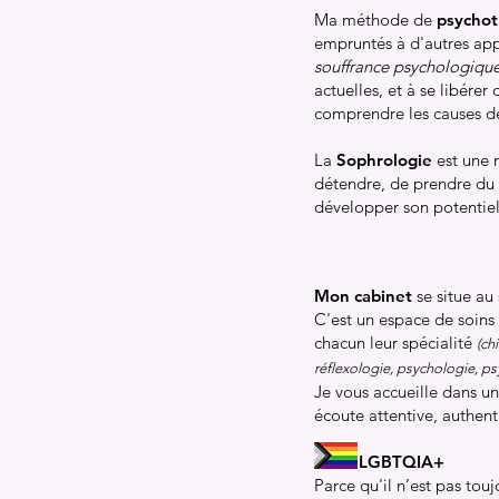
Ma méthode de
psychot
empruntés à d'autres app
souffrance psychologiqu
actuelles, et à se libére
comprendre les causes de
La
Sophrologie
est une m
détendre, de prendre du r
développer son potentiel 
Mon cabinet
se situe au
C'est un espace de soins 
chacun leur spécialité
(ch
réflexologie, psychologie, ps
Je vous accueille dans un 
écoute attentive, authen
LGBTQIA+
Parce qu'il n’est pas tou