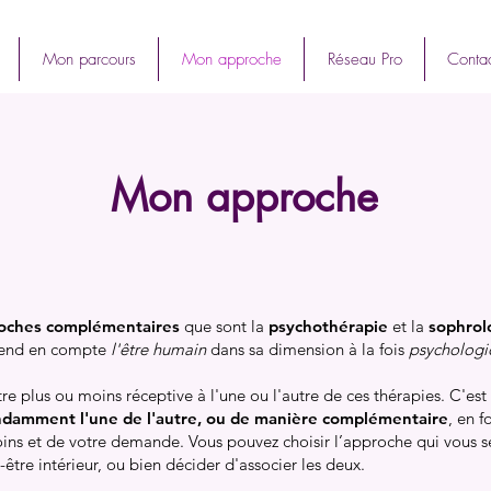
Mon parcours
Mon approche
Réseau Pro
Contac
Mon approche
oches complémentaires
que sont la
psychothérapie
et la
sophrol
end en compte
l'être humain
dans sa dimension à la fois
psychologi
e plus ou moins réceptive à l'une ou l'autre de ces thérapies. C'est
ndamment l'une de l'autre, ou de manière complémentaire
, en f
oins et de votre demande.
Vous pouvez choisir l’approche qui vous 
-être intérieur, ou bien décider d'associer les deux.