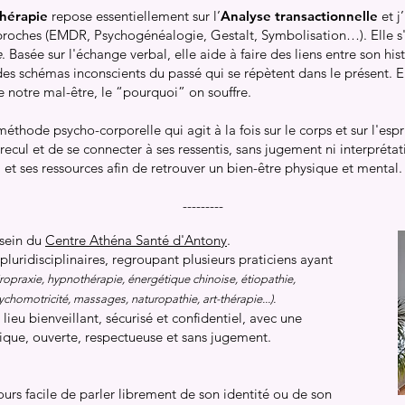
hérapie
repose essentiellement sur l’
Analyse transactionnelle
et j
roches (EMDR, Psychogénéalogie, Gestalt, Symbolisation…). Elle s'i
e
. Basée sur l'échange verbal, elle aide à faire des liens entre son histo
r des schémas inconscients du passé qui se répètent dans le présent. 
 notre mal-être, le “pourquoi” on souffre.
éthode psycho-corporelle qui agit à la fois sur le corps et sur l'espr
ecul et de se connecter à ses ressentis, sans jugement ni interprétati
et ses ressources afin de retrouver un bien-être physique et mental.
---------
 sein du
Centre Athéna Santé d'Antony
.
pluridisciplinaires, regroupant plusieurs praticiens ayant
iropraxie, hypnothérapie, énergétique chinoise, étiopathie,
ychomotricité, massages, naturopathie, art-thérapie...).
lieu bienveillant, sécurisé et confidentiel, avec une
tique, ouverte, respectueuse et sans jugement.
jours facile de parler librement de son identité ou de son