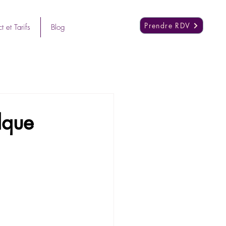
Prendre RDV
t et Tarifs
Blog
elque