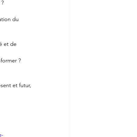
 ?
ation du 
sformer ?
ent et futur, 
e-