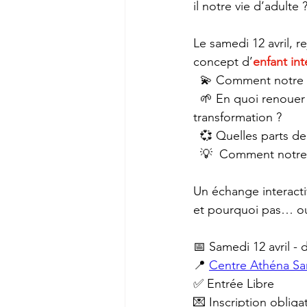
il notre vie d’adult
Le samedi 12 avril, 
concept d’
enfant int
  💫 Comment notre 
  🌱 En quoi renouer avec lui peut être une source d’apaisement, de créativité et de 
transformation ?
  💞 Quelles parts 
  💡  Comment notre 
Un échange interacti
et pourquoi pas… ouv
📅 Samedi 12 avril - 
📍 
Centre Athéna Sa
✅ Entrée Libre
💌 Inscription obligat